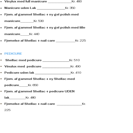
Vinylux med full manicure
________________Kr. 460
Manicure uden Lak ___________________
Kr. 350
Fjern. af gammel Shellac + ny gel polish med
manicure
_________Kr. 530
Fjern. af gammel Shellac + ny gel polish med lille
manicure
______Kr. 440
Fjernelse af Shellac + nail care
_____________Kr. 225
PEDICURE
Shellac med pedicure __________________
Kr. 510
Vinulux med pedicure ___________________
Kr. 490
Pedicure uden lak ________________________
Kr. 410
Fjern. af gammel Shellac + ny Shellac med
pedicure
______Kr. 650
Fjern. af gammel Shellac + pedicure UDEN
lak
___________Kr. 480
Fjernelse af Shellac + nail care
_________________Kr.
225