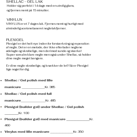
SHELLAC - GEL LAK
Holder sig perfekt i 14 dage med en utrolig glans,
og fjernes nemt på 15 minutter.
VINYLUX
VINYLUX er et 7 dages lak. Fjernes nemt og hurtigt med
almindelig acetonebaseret neglelakfjerner.
PLEXIGEL
Plexigel er det helt nye inden for forstærkning og reperation
af negle. Det er en metode, der ikke efterlader neglene
ødelagte og skrøbelige, men derimod sunde og stærke!
Super som alm klare negle men også under Shellac, så holder
dine negle meget længere.
Er dine negle skrøbelige, og knækker de let? Så er Plexigel
lige noget for dig.
Shellac / Gel polish med lille
manicure
_______________Kr. 385
Shellac / Gel polish med full
manicure
________________Kr. 485
Plexigel (builder gel) under
Shellac / Gel polish
_________
Kr. 100
Plexigel (builder gel) med manicure _______________
Kr.
460
Vinylux med lille manicure
_______________Kr. 350